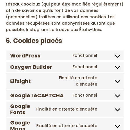
réseaux sociaux (qui peut être modifiée régulièrement)
afin de savoir ce qu’ils font de vos données
(personnelles) traitées en utilisant ces cookies. Les
données récupérées sont anonymisées autant que
possible. Instagram se trouve aux États-Unis.
6. Cookies placés
WordPress
Fonctionnel
Consent
to
Oxygen Builder
Fonctionnel
Consent
service
to
wordpress
Finalité en attente
Elfsight
service
Consent
d’enquête
oxygen-
to
Google reCAPTCHA
Fonctionnel
builder
service
Consent
elfsight
to
Google
Finalité en attente d’enquête
service
Fonts
Consent
google-
to
Google
recaptcha
service
Finalité en attente d’enquête
Maps
Consent