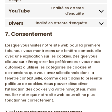
google-
to
fonts
Finalité en attente
service
YouTube
Consent
d’enquête
google-
to
maps
Divers
Finalité en attente d’enquête
service
Consent
youtube
to
7. Consentement
service
divers
Lorsque vous visitez notre site web pour la première
fois, nous vous montrerons une fenêtre contextuelle
avec une explication sur les cookies. Dès que vous
cliquez sur « Enregistrer les préférences » vous nous
autorisez à utiliser les catégories de cookies et
d’extensions que vous avez sélectionnés dans la
fenêtre contextuelle, comme décrit dans la présente
politique de cookies. Vous pouvez désactiver
l’utilisation des cookies via votre navigateur, mais
veuillez noter que notre site web pourrait ne plus
fonctionner correctement.